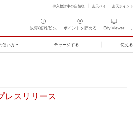
導入検討中の店舗様
楽天ペイ
楽天ポイン
故障/盗難/紛失
ポイントを貯める
Edy Viewer
チャージする
使え
の使い方
プレスリリース