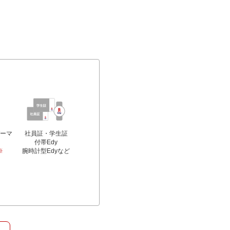
パーマ
社員証・学生証
付帯Edy
※
腕時計型Edyなど