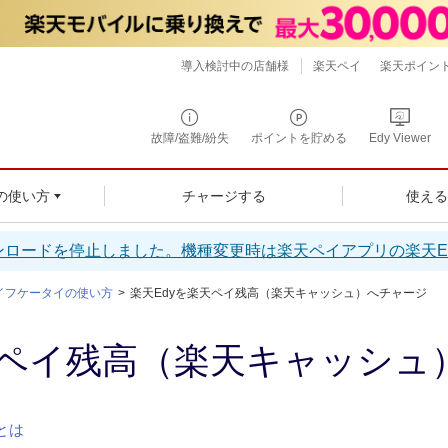
導入検討中の店舗様
楽天ペイ
楽天ポイン
故障/盗難/紛失
ポイントを貯める
Edy Viewer
チャージする
使え
の使い方
ンロードを停止しました。機種変更時は楽天ペイアプリの楽天E
イフケータイの使い方
楽天Edyを楽天ペイ残高（楽天キャッシュ）へチャージ
天ペイ残高（楽天キャッシュ
とは