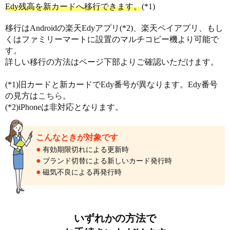
Edy残高を新カードへ移行できます。
(*1)
移行はAndroidの楽天Edyアプリ(*2)、楽天ペイアプリ、もし
くはファミリーマートに設置のマルチコピー機より可能で
す。
詳しい移行の方法はページ下部よりご確認いただけます。
(*1)旧カードと新カードでEdy番号が異なります。Edy番号
の見方は
こちら
。
(*2)iPhoneは非対応となります。
こんなときが対象です
●
有効期限切れによる更新時
●
ブランド切替による新しいカード発行時
●
磁気不良による再発行時
いずれかの方法で