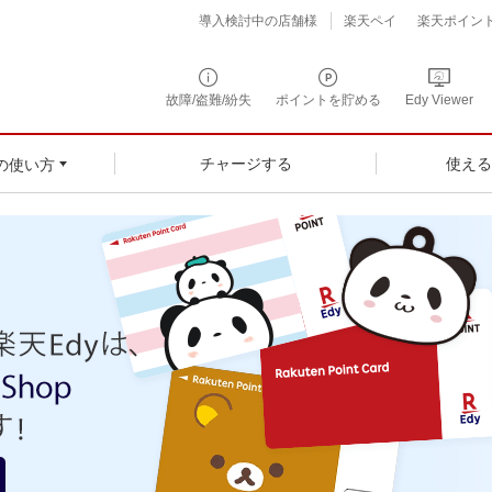
導入検討中の店舗様
楽天ペイ
楽天ポイン
故障/盗難/紛失
ポイントを貯める
Edy Viewer
チャージする
使え
の使い方