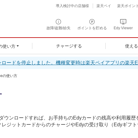
導入検討中の店舗様
楽天ペイ
楽天ポイン
故障/盗難/紛失
ポイントを貯める
Edy Viewer
チャージする
使え
の使い方
ンロードを停止しました。機種変更時は楽天ペイアプリの楽天E
oneの使い方
方
」をダウンロードすれば、お手持ちのEdyカードの残高や利用履
レジットカードからのチャージやEdyの受け取り（Edyギフ